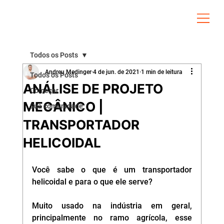
Todos os Posts
Andreu Medinger
4 de jun. de 2021
1 min de leitura
Todos os Posts
ANÁLISE DE PROJETO
Começar
MECÂNICO |
Sua comunidade
TRANSPORTADOR
HELICOIDAL
Você sabe o que é um transportador 
helicoidal e para o que ele serve?
Muito usado na indústria em geral, 
principalmente no ramo agrícola, esse 