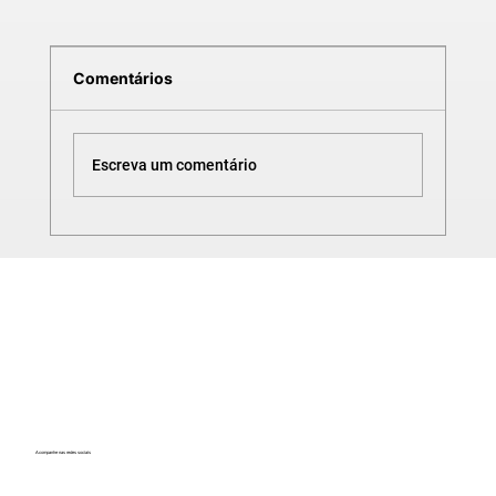
Comentários
Escreva um comentário
CURSO DE SOLIDWORKS |ESCADA
MARINHEIRO NR12
Acompanhe nas redes sociais