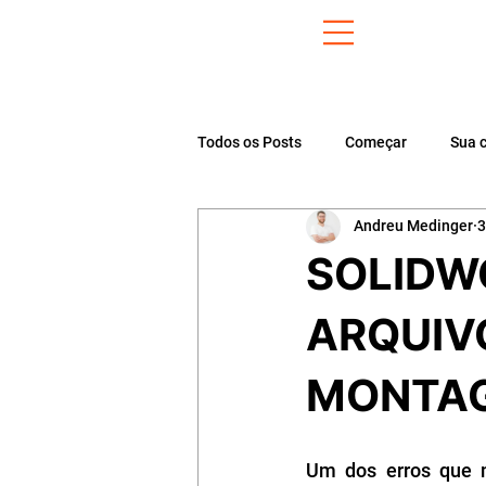
Todos os Posts
Começar
Sua 
Andreu Medinger
3
SOLIDW
ARQUIV
MONTA
Um dos erros que m