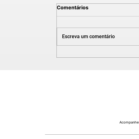
Comentários
Escreva um comentário
ANÁLISE DE PROJETO
MECÂNICO |
TRANSPORTADOR
HELICOIDAL
Acompanhe n