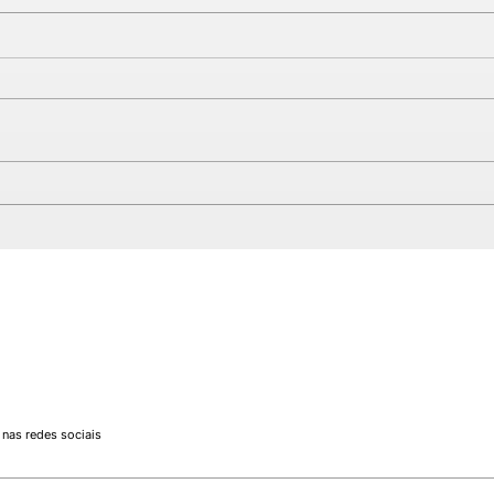
CURSO DE SOLIDWORKS |
CUR
TANQUE METÁLICO
|ES
NR1
as redes sociais