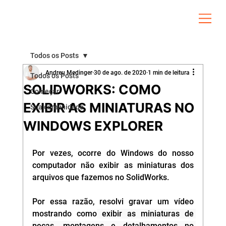
Todos os Posts
Andreu Medinger
30 de ago. de 2020
1 min de leitura
Todos os Posts
SOLIDWORKS: COMO
Começar
EXIBIR AS MINIATURAS NO
Sua comunidade
WINDOWS EXPLORER
Por vezes, ocorre do Windows do nosso 
computador não exibir as miniaturas dos 
arquivos que fazemos no SolidWorks. 
Por essa razão, resolvi gravar um vídeo 
mostrando como
 exibir as miniaturas de 
peças, montagens e detalhamentos no 