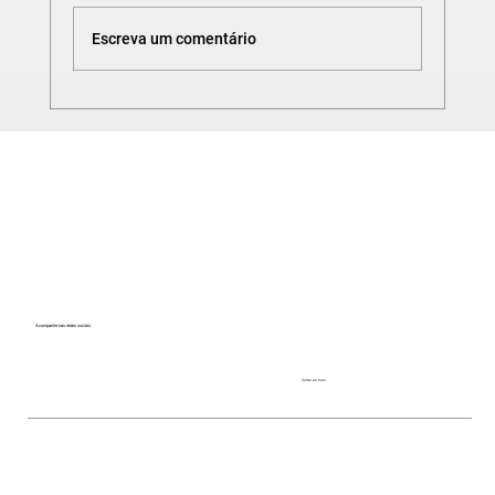
Escreva um comentário
CURSO DE SOLIDWORKS | TANQUE
METÁLICO
Acompanhe nas redes sociais
Voltar ao topo