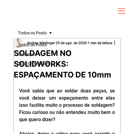
Todos os Posts
Andreu Medinger
29 de ago. de 2020
1 min de leitura
Todos os Posts
SOLDAGEM NO
Começar
SOLIDWORKS:
Sua comunidade
ESPAÇAMENTO DE 10mm
Você sabia que ao soldar duas peças, se 
você deixar um espeçamento entre elas 
isso facilita muito o processo de soldagem? 
Ficou curioso ou não entendeu muito bem o 
que quero dizer? 
Abaixo, deixo o vídeo para você assistir e 