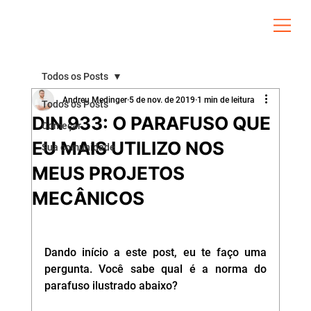
Todos os Posts
Andreu Medinger
5 de nov. de 2019
1 min de leitura
Todos os Posts
DIN 933: O PARAFUSO QUE
Começar
EU MAIS UTILIZO NOS
Sua comunidade
MEUS PROJETOS
MECÂNICOS
Dando início a este post, eu te faço uma 
pergunta. Você sabe qual é a norma do 
parafuso ilustrado abaixo? 